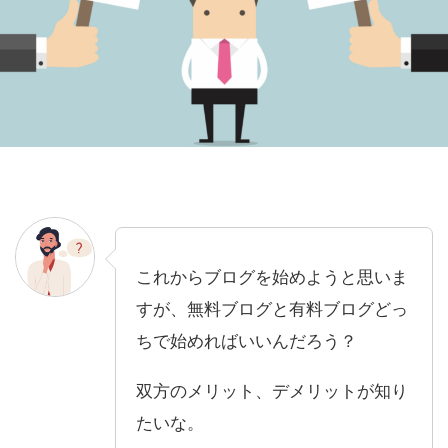
これからブログを始めようと思いま
すが、無料ブログと有料ブログどっ
ちで始めればいいんだろう？
双方のメリット、デメリットが知り
たいな。