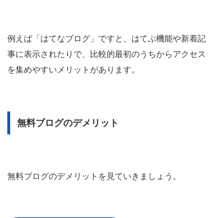
例えば「はてなブログ」ですと、はてぶ機能や新着記
事に表示されたりで、比較的最初のうちからアクセス
を集めやすいメリットがあります。
無料ブログのデメリット
無料ブログのデメリットを見ていきましょう。