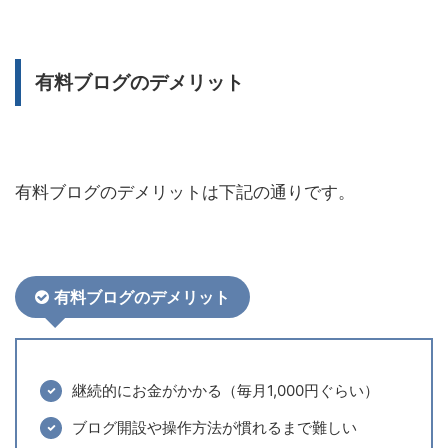
有料ブログのデメリット
有料ブログのデメリットは下記の通りです。
有料ブログのデメリット
継続的にお金がかかる（毎月1,000円ぐらい）
ブログ開設や操作方法が慣れるまで難しい