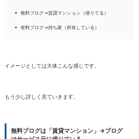
無料ブログ→賃貸マンション（借りてる）
有料ブログ→持ち家（所有している）
イメージとしては大体こんな感じです。
もう少し詳しく見ていきます。
無料ブログは「賃貸マンション」→ブログ