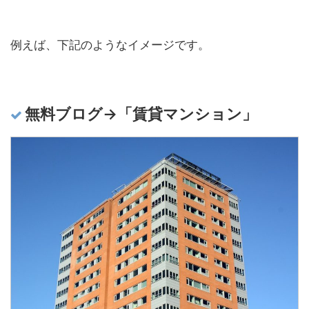
例えば、下記のようなイメージです。
無料ブログ→「賃貸マンション」