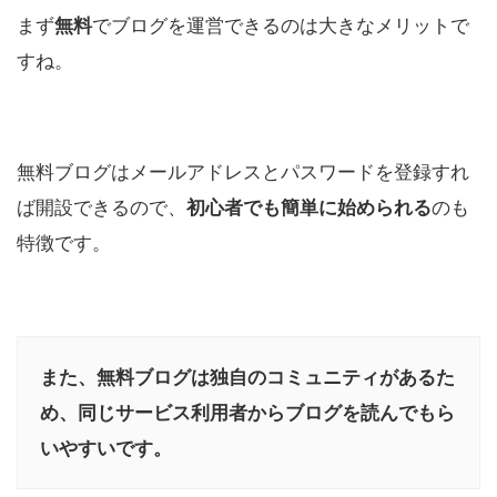
まず
無料
でブログを運営できるのは大きなメリットで
すね。
無料ブログはメールアドレスとパスワードを登録すれ
ば開設できるので、
初心者でも簡単に始められる
のも
特徴です。
また、無料ブログは独自のコミュニティがあるた
め、同じサービス利用者からブログを読んでもら
いやすいです。