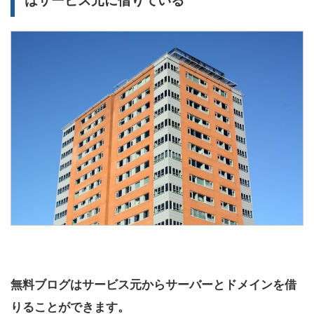
はサービス元に借りている
無料ブログはサービス元からサーバーとドメインを借
りることができます。