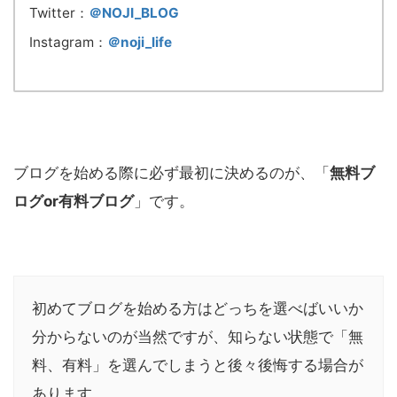
Twitter：
＠NOJI_BLOG
Instagram：
＠noji_life
ブログを始める際に必ず最初に決めるのが、「
無料ブ
ログor有料ブログ
」です。
初めてブログを始める方はどっちを選べばいいか
分からないのが当然ですが、知らない状態で「無
料、有料」を選んでしまうと後々後悔する場合が
あります。