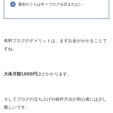
最初のうちは中々ブログを読まれない
有料ブログのデメリットは、まずお金がかかることで
すね。
大体月額1,000円
ほどかかります。
そしてブログの立ち上げや操作方法が初心者には少し
難しいです。