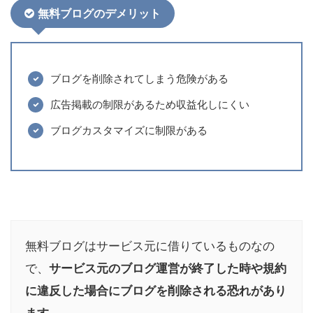
無料ブログのデメリット
ブログを削除されてしまう危険がある
広告掲載の制限があるため収益化しにくい
ブログカスタマイズに制限がある
無料ブログはサービス元に借りているものなの
で、
サービス元のブログ運営が終了した時や規約
に違反した場合にブログを削除される恐れがあり