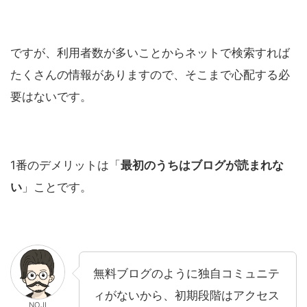
ですが、利用者数が多いことからネットで検索すれば
たくさんの情報がありますので、そこまで心配する必
要はないです。
1番のデメリットは「
最初のうちはブログが読まれな
い
」ことです。
無料ブログのように独自コミュニテ
ィがないから、初期段階はアクセス
NOJI