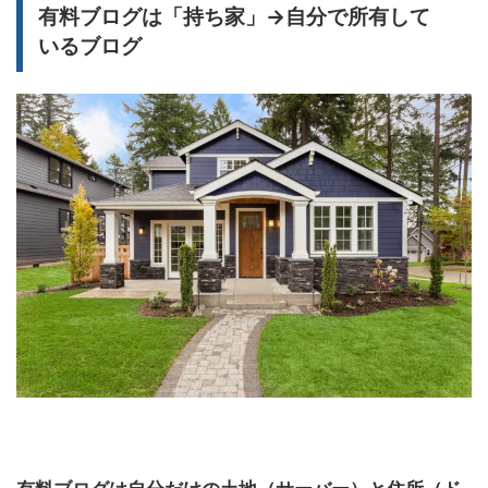
有料ブログは「持ち家」→自分で所有して
いるブログ