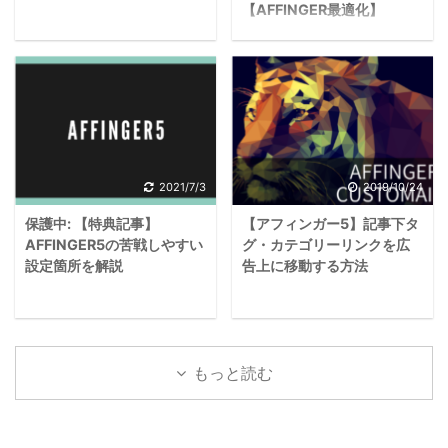
います。 今回は子テ
【AFFINGER最適化】
ーマJETを使っている僕
が、JETのメリット・デ
『AFFINGER6』と
メリット、評判を解説し
この投稿はパスワードで
『AFFINGER6 EX』で迷
ていきますね。
保護されているため抜粋
っています。
AFFINGERをこれから導
文はありません。
AFFINGER6 EXと有料プ
入する方や、すでに導入
ラグインがセットになっ
しているけどJETが気に
2021/7/3
2019/10/24
ている『AFFINGER
なっているという方は、
PACK3』も気になってい
参考になる記事か ...
保護中: 【特典記事】
【アフィンガー5】記事下タ
るので、具体的に知りた
AFFINGER5の苦戦しやすい
グ・カテゴリーリンクを広
いな。 このような悩み
設定箇所を解説
告上に移動する方法
に答えます。 本記事
では、『AFFINGER6』
と『AFFINGER6 EX』の
この投稿はパスワードで
こんにちは、NOJIで
具体的な違いや、
保護されているため抜粋
す。 今回はアフィンガ
もっと読む
『AFFINGER PACK3』の
文はありません。
ー5の「記事下タグ・カ
詳細について解説してい
テゴリーリンクの位置を
きます。 当サイト限定
広告上に移動する」カス