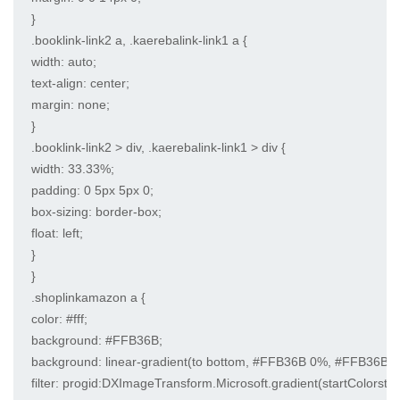
}

.booklink-link2 a, .kaerebalink-link1 a {

width: auto;

text-align: center;

margin: none;

}

.booklink-link2 > div, .kaerebalink-link1 > div {

width: 33.33%;

padding: 0 5px 5px 0;

box-sizing: border-box;

float: left;

}

}

.shoplinkamazon a {

color: #fff;

background: #FFB36B;

background: linear-gradient(to bottom, #FFB36B 0%, #FFB36B 1
filter: progid:DXImageTransform.Microsoft.gradient(startColorst