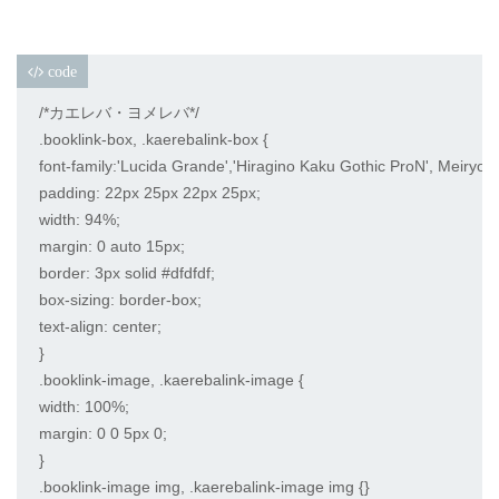
/*カエレバ・ヨメレバ*/

.booklink-box, .kaerebalink-box {

font-family:'Lucida Grande','Hiragino Kaku Gothic ProN', Meiryo, s
padding: 22px 25px 22px 25px;

width: 94%;

margin: 0 auto 15px;

border: 3px solid #dfdfdf;

box-sizing: border-box;

text-align: center;

}

.booklink-image, .kaerebalink-image {

width: 100%;

margin: 0 0 5px 0;

}

.booklink-image img, .kaerebalink-image img {}
