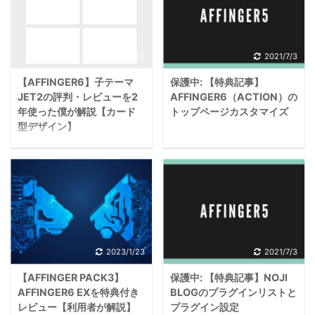
2023/1/23
2021/7/3
【AFFINGER6】子テーマ
保護中: 【特典記事】
JET2の評判・レビューを2
AFFINGER6（ACTION）の
年使った僕が解説【カード
トップページカスタマイズ
型デザイン】
この投稿はパスワードで
AFFINGER6のJET2っ
保護されているため抜粋
てどんな特徴があるのか
文はありません。
な？ 具体的に利用者から
の解説が聞きたいな。
こんな悩みに答えます。
2023/1/23
2021/7/3
この記事を書いている
【AFFINGER PACK3】
保護中: 【特典記事】NOJI
僕は、現在AFFINGERの
AFFINGER6 EXを特典付き
BLOGのプラグインリストと
子テーマJETを使用して
レビュー【利用者が解説】
プラグイン設定