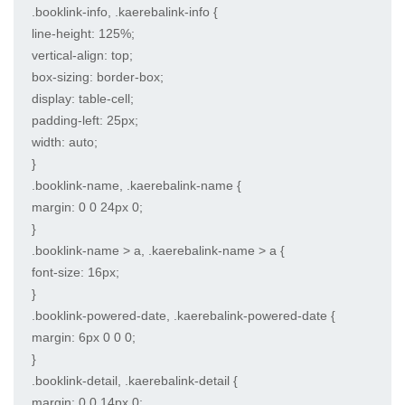
.booklink-info, .kaerebalink-info {

line-height: 125%;

vertical-align: top;

box-sizing: border-box;

display: table-cell;

padding-left: 25px;

width: auto;

}

.booklink-name, .kaerebalink-name {

margin: 0 0 24px 0;

}

.booklink-name > a, .kaerebalink-name > a {

font-size: 16px;

}

.booklink-powered-date, .kaerebalink-powered-date {

margin: 6px 0 0 0;

}

.booklink-detail, .kaerebalink-detail {

margin: 0 0 14px 0;
