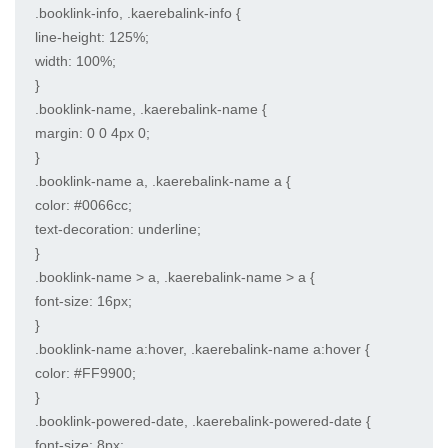
.booklink-info, .kaerebalink-info {

line-height: 125%;

width: 100%;

}

.booklink-name, .kaerebalink-name {

margin: 0 0 4px 0;

}

.booklink-name a, .kaerebalink-name a {

color: #0066cc;

text-decoration: underline;

}

.booklink-name > a, .kaerebalink-name > a {

font-size: 16px;

}

.booklink-name a:hover, .kaerebalink-name a:hover {

color: #FF9900;

}

.booklink-powered-date, .kaerebalink-powered-date {

font-size: 8px;
