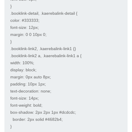
}

.booklink-detail, .kaerebalink-detail {

color: #333333;

font-size: 12px;

margin: 0 0 10px 0;

}

.booklink-link2, .kaerebalink-link1 {}

.booklink-link2 a, .kaerebalink-link1 a {

width: 100%;

display: block;

margin: 0px auto 8px;

padding: 10px 1px;

text-decoration: none;

font-size: 14px;

font-weight: bold;

box-shadow: 2px 2px 1px #dcdcdc;

  border: 2px solid #4682b4;

}
