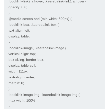
.booklink-link2 a:hover, .kaerebalink-link1 a:hover {

opacity: 0.6;

}

@media screen and (min-width: 800px) {

.booklink-box, .kaerebalink-box {

text-align: left;

display: table;

}

.booklink-image, .kaerebalink-image {

vertical-align: top;

box-sizing: border-box;

display: table-cell;

width: 111px;

text-align: center;

margin: 0;

}

.booklink-image img, .kaerebalink-image img {

max-width: 100%

}
