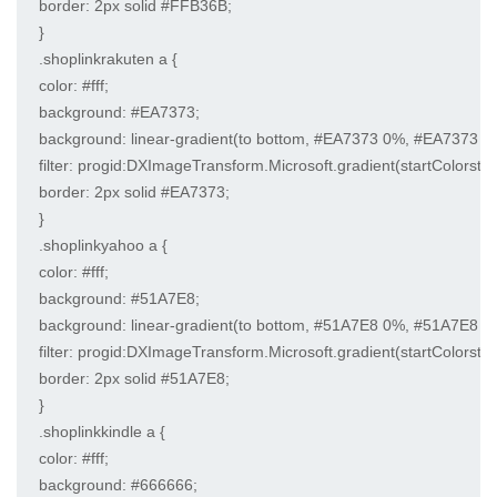
border: 2px solid #FFB36B;

}

.shoplinkrakuten a {

color: #fff;

background: #EA7373;

background: linear-gradient(to bottom, #EA7373 0%, #EA7373 10
filter: progid:DXImageTransform.Microsoft.gradient(startColorst
border: 2px solid #EA7373;

}

.shoplinkyahoo a {

color: #fff;

background: #51A7E8;

background: linear-gradient(to bottom, #51A7E8 0%, #51A7E8 10
filter: progid:DXImageTransform.Microsoft.gradient(startColorst
border: 2px solid #51A7E8;

}

.shoplinkkindle a {

color: #fff;

background: #666666;
