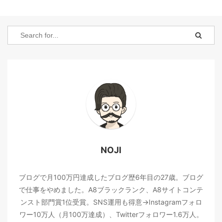
特典付き！ 当サイト経由
タマイズをしていきま
でAFFINGERをご ...
す。 ※カスタマイズの
前提としてGoogleアド
センスの広告を設定して
いる方が対象です。 見
本として、マナブさんの
ブログの配置を真似てみ
ました。 おそらく広告
下にリンクが配置されて
いるよりも、露出度が上
がるためリンクのクリッ
ク率は上がると思いま
NOJI
す。 広告の方がクリッ
クされたい方はデフォル
トの位置 ...
ブログで月100万円達成したブログ歴6年目の27歳。ブログ
で仕事をやめました。A8ブラックランク、A8サイトコンテ
ンスト部門賞1位受賞。SNS運用も得意→Instagramフォロ
ワー10万人（月100万達成）、Twitterフォロワー1.6万人。